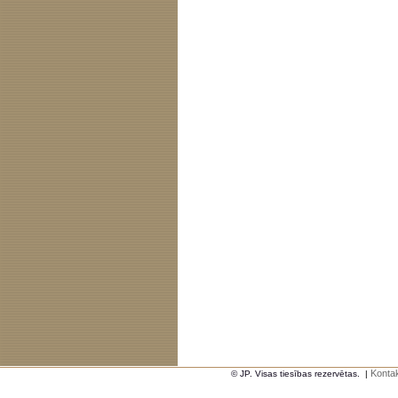
Kontak
© JP. Visas tiesības rezervētas.
|