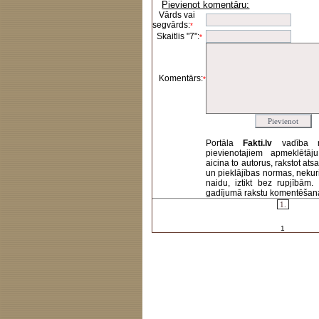
Pievienot komentāru:
Vārds vai
segvārds:
*
Skaitlis "7":
*
Komentārs:
*
Portāla
Fakti.lv
vadība 
pievienotajiem apmeklētāj
aicina to autorus, rakstot at
un pieklājības normas, nekur
naidu, iztikt bez rupjībām
gadījumā rakstu komentēšanas 
1.
1