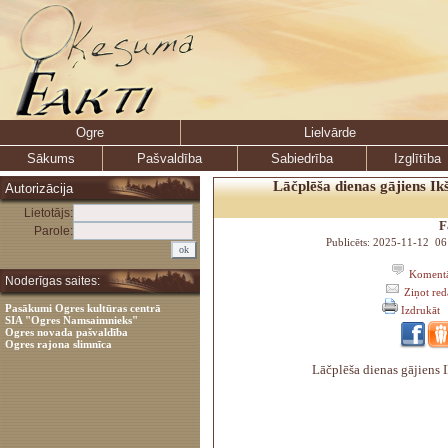
Ogre
Lielvārde
Sākums
Pašvaldība
Sabiedrība
Izglītība
Lāčplēša dienas gājiens Ikš
Autorizācija
Lietotājs:
F
Parole:
Publicēts: 2025-11-12 06
Komentā
Noderīgas saites:
Ziņot re
Pasākumi Ogres kultūras centrā
Izdrukāt
SIA "Ogres Namsaimnieks"
Ogres novada pašvaldība
Ogres rajona slimnīca
Lāčplēša dienas gājiens I