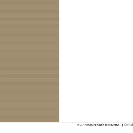
Kontak
© JP. Visas tiesības rezervētas.
|