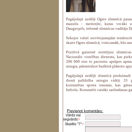
Pagājušajā nedēļā Ogres slimnīcā pasau
mazulis - meitenīte, kuras vecāki 
Daugavpils, informē slimnīcas vadītājs Da
Sekojot valstī novērojamajām tendenc
skaits Ogres slimnīcā, visticamāk, būs ma
Pozitīvā gaisotnē noritējusi slimnīca
Nacionālo veselības dienestu, kas piekri
200 000 eiro to pacientu aprūpes apmak
sniegta, pārsniedzot budžetā plānoto apj
Pagājušajā nedēļā slimnīcā piedzimuši
dienā palīdzība sniegta vidēji 33 p
konstatētas sporta traumas, kas gūta
futbolu. Konstatēti vairāki saslimšanas g
Pievienot komentāru:
Vārds vai
segvārds:
*
Skaitlis "7":
*