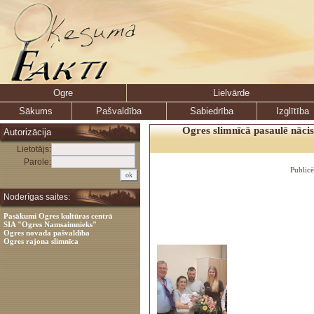
Ogre
Lielvārde
Sākums
Pašvaldība
Sabiedrība
Izglītība
Ogres slimnīcā pasaulē nācis
Autorizācija
Lietotājs:
Parole:
Public
Noderīgas saites:
Pasākumi Ogres kultūras centrā
SIA "Ogres Namsaimnieks"
Ogres novada pašvaldība
Ogres rajona slimnīca