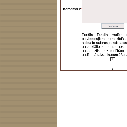
Komentārs:
*
Portāla
Fakti.lv
vadība 
pievienotajiem apmeklētāj
aicina to autorus, rakstot at
un pieklājības normas, nekur
naidu, iztikt bez rupjībām
gadījumā rakstu komentēšanas 
1.
1