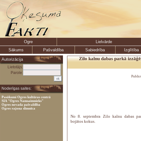
Ogre
Lielvārde
Sākums
Pašvaldība
Sabiedrība
Izglītība
Zilo kalnu dabas parkā izzāģē
Autorizācija
Lietotājs:
Parole:
Public
Noderīgas saites:
Pasākumi Ogres kultūras centrā
SIA "Ogres Namsaimnieks"
Ogres novada pašvaldība
Ogres rajona slimnīca
No 8. septembra Zilo kalnu dabas pa
bojātos kokus.