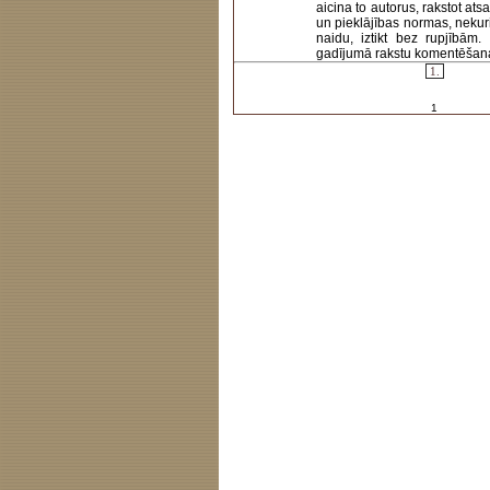
aicina to autorus, rakstot at
un pieklājības normas, nekur
naidu, iztikt bez rupjībām
gadījumā rakstu komentēšanas 
1.
1