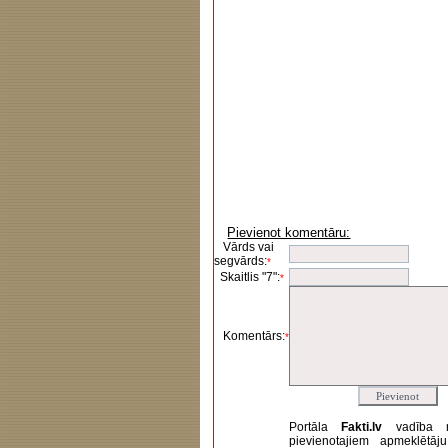
Pievienot komentāru:
Vārds vai
segvārds:
*
Skaitlis "7":
*
Komentārs:
*
Portāla
Fakti.lv
vadība 
pievienotajiem apmeklētāj