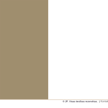
Kontak
© JP. Visas tiesības rezervētas.
|