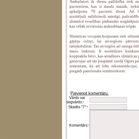
Ambulatori ik dienu palīdzība tiek s
pacientiem, kas ir daudz mazāk, nekā
apkalpotie 70 pacienti dienā. Arī O
aizritējuši salīdzinoši mierīgi, pašvaldī
slimnīcā veselības pārbaudei nogādājusi 
kas vēlāk ievietotas atskurbšanas telpās.
Slimnīcas vecajam korpusam tiek siltināta
gājēju celiņi, lai atvieglotu pārvie
ratiņkrēsliem. Tas atvieglos arī sniega tī
mazo traktoru. Ir noslēdzies konkur
kopprakšu būvi, kas atradīsies slimnīcas 
gatavojas arī tās paspārnē esošā Ogres p
remontam, kā arī lifta rekonstrukcijai,
piegādi pansionāta iemītniekiem.
Pievienot komentāru:
Vārds vai
segvārds:
*
Skaitlis "7":
*
Komentārs:
*