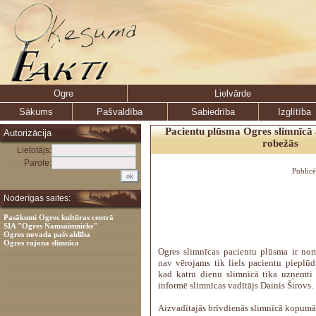
Ogre
Lielvārde
Sākums
Pašvaldība
Sabiedrība
Izglītība
Pacientu plūsma Ogres slimnīcā
Autorizācija
robežās
Lietotājs:
Parole:
Public
Noderīgas saites:
Pasākumi Ogres kultūras centrā
SIA "Ogres Namsaimnieks"
Ogres novada pašvaldība
Ogres rajona slimnīca
Ogres slimnīcas pacientu plūsma ir nor
nav vērojams tik liels pacientu pieplū
kad katru dienu slimnīcā tika uzņemti
informē slimnīcas vadītājs Dainis Širovs.
Aizvadītajās brīvdienās slimnīcā kopumā 