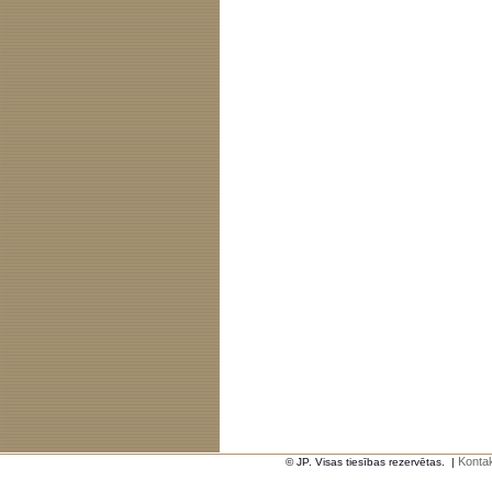
Kontak
© JP. Visas tiesības rezervētas.
|