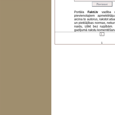
Portāla
Fakti.lv
vadība 
pievienotajiem apmeklētāj
aicina to autorus, rakstot at
un pieklājības normas, nekur
naidu, iztikt bez rupjībām
gadījumā rakstu komentēšanas 
1.
1