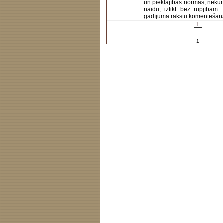
un pieklājības normas, nekur
naidu, iztikt bez rupjībām
gadījumā rakstu komentēšanas 
1.
1