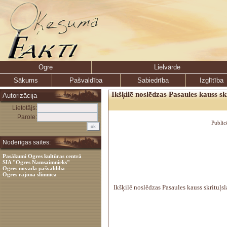
Ogre
Lielvārde
Sākums
Pašvaldība
Sabiedrība
Izglītība
Ikšķilē noslēdzas Pasaules kauss sk
Autorizācija
Lietotājs:
Parole:
Public
Noderīgas saites:
Pasākumi Ogres kultūras centrā
SIA "Ogres Namsaimnieks"
Ogres novada pašvaldība
Ogres rajona slimnīca
Ikšķilē noslēdzas Pasaules kauss skrituļs