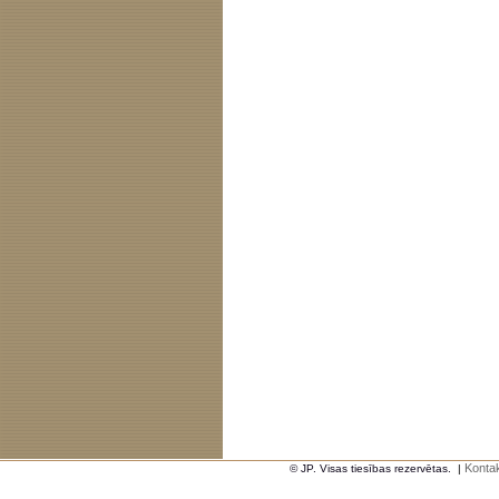
Kontak
© JP. Visas tiesības rezervētas.
|