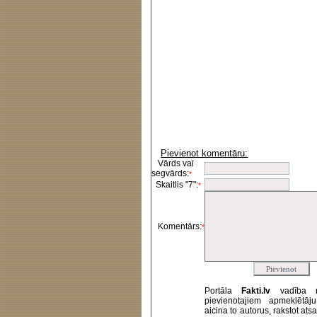
Pievienot komentāru:
Vārds vai
segvārds:
*
Skaitlis "7":
*
Komentārs:
*
Portāla
Fakti.lv
vadība 
pievienotajiem apmeklētāj
aicina to autorus, rakstot at