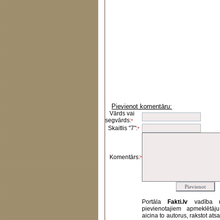
Pievienot komentāru:
Vārds vai
segvārds:
*
Skaitlis "7":
*
Komentārs:
*
Portāla
Fakti.lv
vadība 
pievienotajiem apmeklētāj
aicina to autorus, rakstot at