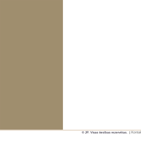
Kontak
© JP. Visas tiesības rezervētas.
|