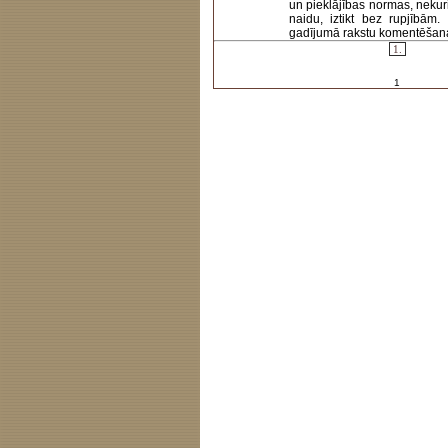
un pieklājības normas, nekur
naidu, iztikt bez rupjībām
gadījumā rakstu komentēšanas 
1.
1