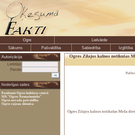
Ogre
Lielvārde
Sākums
Pašvaldība
Sabiedrība
Izglītība
Ogres Zilajos kalnos notikušas M
Autorizācija
Lietotājs:
Parole:
Public
Noderīgas saites:
Pasākumi Ogres kultūras centrā
SIA "Ogres Namsaimnieks"
Ogres novada pašvaldība
Ogres rajona slimnīca
Ogres Zilajos kalnos notikušas Meža dien