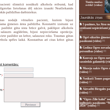
Tīnūžu muižas
pacienti slimnīcā nonākuši alkohola reibumā, kad
svētki! (video)
ilgstošas lietošanas dēļ nācies izsaukt Neatliekamās
skās palīdzības darbiniekus.
Jaunākās ziņas
nas nodaļā vērsušies pacienti, kuriem bijusi
šama ģimenes ārsta palīdzība. Konstatēti izsitumi uz
5 pazīmes, ka Jūsu m
 paslīdot gūta sista brūce galvā, paklūpot alkohola
steidzami nepieciešami 
[0]
salauzts augšdelms, bijusi nepieciešama operācija.
viete paslīdot un krītot, salauzusi roku. Traumas gūtas
Ogrē sākušies ģimenes 
etbola spēles laikā. Konstatētas arī citas krītot gūtas
pasākumi (video)
[0]
Godina Ogres novada
personības (video)
[0]
Konvojs no Ogres no
sasniedzis galamērķi (vi
ot komentāru:
i
Muzeju nakts Ogres 
(video)
[0]
":
*
Notikuši Tomes pagas
(video)
[0]
Aizvadīti Birzgales pa
s:
*
(video)
[0]
“Ogres Zilie kalni” no
izglītojošs pasākums “M
2026” (video)
[0]