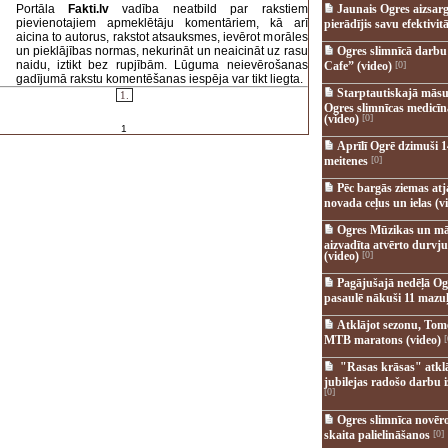
Portāla
Fakti.lv
vadība neatbild par rakstiem
Jaunais Ogres aizsar
pievienotajiem apmeklētāju komentāriem, kā arī
pierādījis savu efektivitā
aicina to autorus, rakstot atsauksmes, ievērot morāles
un pieklājības normas, nekurināt un neaicināt uz rasu
Ogres slimnīcā darb
naidu, iztikt bez rupjībām. Lūguma neievērošanas
Cafe” (video)
[0]
gadījumā rakstu komentēšanas iespēja var tikt liegta.
Starptautiskajā māsu
1.
Ogres slimnīcas medicī
(video)
[0]
1
Aprīlī Ogrē dzimuši 1
meitenes
[0]
Pēc bargās ziemas at
novada ceļus un ielas (v
Ogres Mūzikas un mā
aizvadīta atvērto durvju
(video)
[0]
Pagājušajā nedēļā Og
pasaulē nākuši 11 mazuļ
Atklājot sezonu, Tomē
MTB maratons (video)
[
"Rasas krāsas" atkl
jubilejas radošo darbu i
[0]
Ogres slimnīca novēr
skaita palielināšanos
[0]