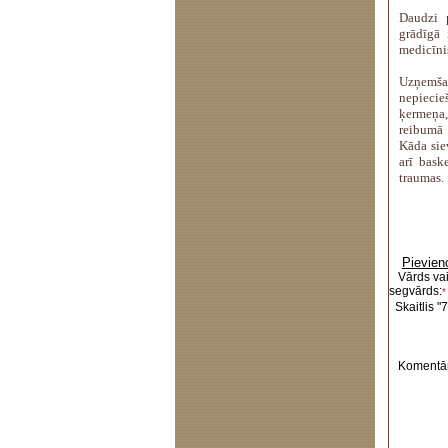
Daudzi 
grādīgā 
medicīni
Uzņemša
nepiecie
ķermeņa,
reibumā 
Kāda sie
arī bask
traumas.
Pievien
Vārds va
segvārds:
*
Skaitlis "7
Komentār