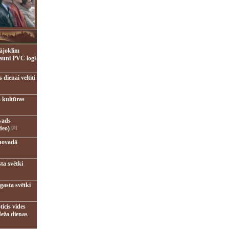
ājoklim
jauni PVC logi
dienai veltīti
 kultūras
vads
deo)
[0]
novadā
ta svētki
gasta svētki
ticis vides
eža dienas