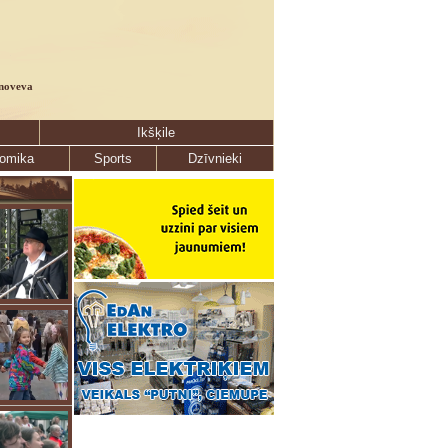
noveva
Ikšķile
omika
Sports
Dzīvnieki