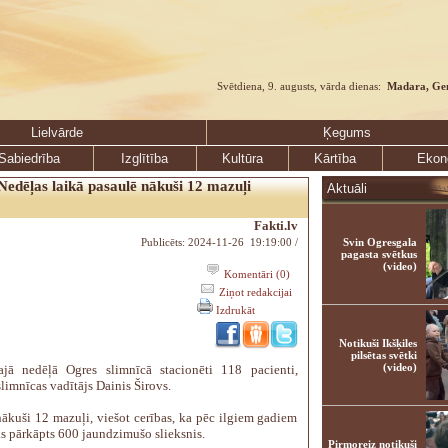
Svētdiena, 9. augusts, vārda dienas:
Madara, Ge
Lielvārde
Ķegums
Sabiedrība
Izglītība
Kultūra
Kārtība
Ekon
Nedēļas laikā pasaulē nākuši 12 mazuļi
Aktuāli
Fakti.lv
Publicēts: 2024-11-26 19:19:00 /
Svin Ogresgala
pagasta svētkus
(video)
Komentāri (0)
Ziņot redakcijai
Izdrukāt
Notikuši Ikšķiles
pilsētas svētki
(video)
ajā nedēļā Ogres slimnīcā stacionēti 118 pacienti,
limnīcas vadītājs Dainis Širovs.
nākuši 12 mazuļi, viešot cerības, ka pēc ilgiem gadiem
ks pārkāpts 600 jaundzimušo slieksnis.
Pirmoreiz notikuši