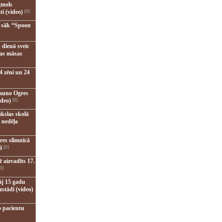
gmols
ti (video)
[0]
u sāk “Spoon
 dienā sveic
nas māsas
4 zēni un 24
jauno Ogres
ideo)
[0]
kslas skolā
 nedēļa
res slimnīcā
i
[0]
 aizvadīts 17.
0]
āj 15 gadu
zstādi (video)
o pacientu