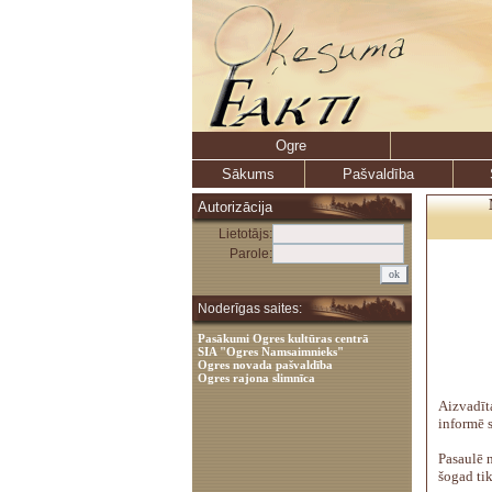
Ogre
Sākums
Pašvaldība
Autorizācija
Lietotājs:
Parole:
Noderīgas saites:
Pasākumi Ogres kultūras centrā
SIA "Ogres Namsaimnieks"
Ogres novada pašvaldība
Ogres rajona slimnīca
Aizvadīt
informē s
Pasaulē 
šogad ti