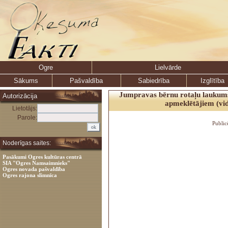
Ogre
Lielvārde
Sākums
Pašvaldība
Sabiedrība
Izglītība
Jumpravas bērnu rotaļu laukums
Autorizācija
apmeklētājiem (vi
Lietotājs:
Parole:
Public
Noderīgas saites:
Pasākumi Ogres kultūras centrā
SIA "Ogres Namsaimnieks"
Ogres novada pašvaldība
Ogres rajona slimnīca