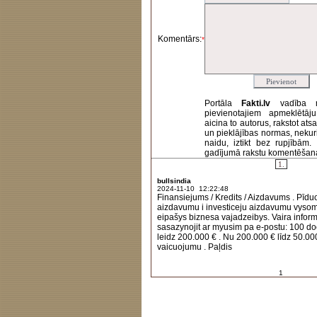
Komentārs:
*
Portāla
Fakti.lv
vadība 
pievienotajiem apmeklētāj
aicina to autorus, rakstot at
un pieklājības normas, nekur
naidu, iztikt bez rupjībām
gadījumā rakstu komentēšanas 
1.
bullsindia
2024-11-10 12:22:48
Finansiejums / Kredits / Aizdavums . Pīd
aizdavumu i investiceju aizdavumu vyso
eipašys biznesa vajadzeibys. Vaira inform
sasazynojit ar myusim pa e-postu: 100 
leidz 200.000 € . Nu 200.000 € līdz 50.00
vaicuojumu . Paļdis
1