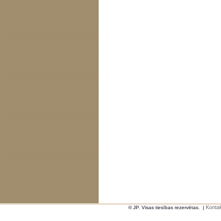
Kontak
© JP. Visas tiesības rezervētas.
|