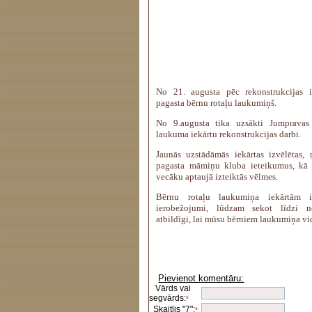
No 21. augusta pēc rekonstrukcijas 
pagasta bērnu rotaļu laukumiņš.
No 9.augusta tika uzsākti Jumpravas
laukuma iekārtu rekonstrukcijas darbi.
Jaunās uzstādāmās iekārtas izvēlētas,
pagasta māmiņu kluba ieteikumus, kā 
vecāku aptaujā izteiktās vēlmes.
Bērnu rotaļu laukumiņa iekārtām 
ierobežojumi, lūdzam sekot līdzi n
atbildīgi, lai mūsu bērniem laukumiņa vi
Pievienot komentāru:
Vārds vai
segvārds:
*
Skaitlis "7":
*