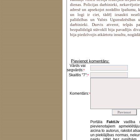
dienas. Policijas darbinieki, nekavējotie
adresē un apsekojot norādīto īpašumu, ko
un logi ir ciet, tādēļ izsaukti neat
palīdzības un Valsts Ugunsdzēsības u
darbinieki. Durvis atverot, telpās pa
bezpalīdzīgā stāvoklī bija pavadījis diva
bija piedzīvojis atkārtotu insultu, nogādā
Pievienot komentāru:
Vārds vai
segvārds:
*
Skaitlis "7":
*
Komentārs:
*
Portāla
Fakti.lv
vadība 
pievienotajiem apmeklētāj
aicina to autorus, rakstot at
un pieklājības normas, nekur
naidu, iztikt bez rupjībām