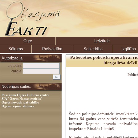
Ogre
Lielvārde
Sākums
Pašvaldība
Sabiedrība
Izglītība
Pateicoties policistu operatīvai rī
Autorizācija
birzgalieša dzīvī
Lietotājs:
Parole:
Public
Noderīgas saites:
Pasākumi Ogres kultūras centrā
SIA "Ogres Namsaimnieks"
Ogres novada pašvaldība
Ogres rajona slimnīca
Šodien policijas darbinieki izsaukti uz 
kuras 64 gadus veca vīrieša iemītnieka
informē Ķeguma novada pašvaldības
inspektors Rinalds Liepiņš.
Kaimiņi vīrieti nebija redzējuši izejam 