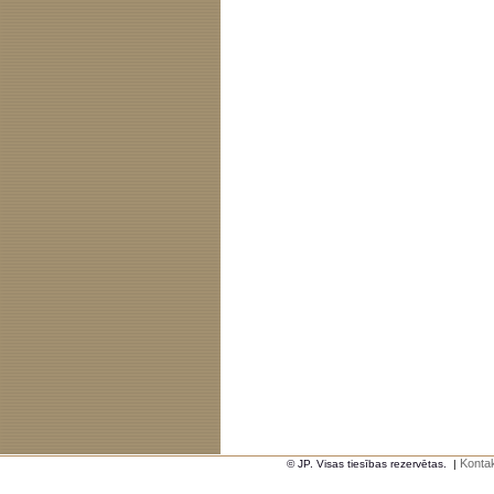
Kontak
© JP. Visas tiesības rezervētas.
|