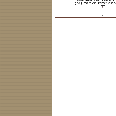
gadījumā rakstu komentēšanas 
1.
1